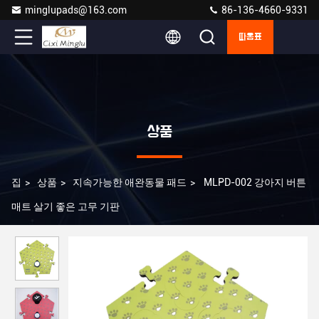
minglupads@163.com
86-136-4660-9331
따옴표
상품
집
>
상품
>
지속가능한 애완동물 패드
>
MLPD-002 강아지 버튼
매트 살기 좋은 고무 기판