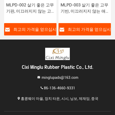
MLPD-002 살기 좋은 고무
MLPD-003 살기 좋은 고무
기판, 미끄러지지 않는 고
기반, 미끄러지지 않는 애
무 개 훈련 패드
완동물 패드
시
최고의 가격을 얻으십시
최고의 가격을 얻으십시
오
오
Cixi Minglu Rubber Plastic Co., Ltd.
minglupads@163.com
86-136-4660-9331
홍콩웨이 마을, 장치 타운, 시시, 닝보, 제재앙, 중국