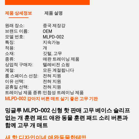
제품 상세정보
제품 설명
원래 장소:
중국 제장강
브랜드 이름:
OEM
모델 번호:
MLPD-002
특징:
지속가능
적용:
개
소재:
깃털, 고무
종류:
애완 트레이닝 제품
상업적 구매자:
텔레비전 쇼핑
계절:
모든 계절됩니다
룸 스페이스 선정:
전혀 지원
이유 선택:
전혀 지원
공휴일 선택:
전혀 지원
트레이닝 제품 종류:
민첩성 트레이닝 제품
MLPD-002 강아지 버튼 매트 살기 좋은 고무 기판
밍글루 MLPD-002 신형 핫 판매 고무 베이스 슬리프
없는 개 훈련 패드 애완 동물 훈련 패드 소리 버튼과
함께 고무 개 매트
새 핫 디자인이네 애완동물한테!!!