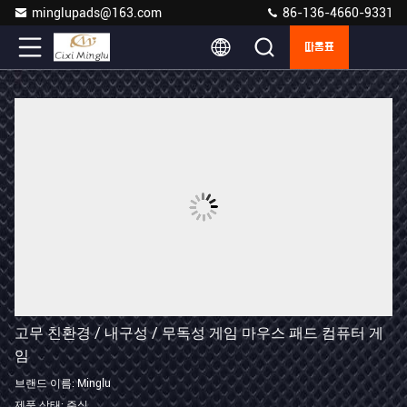
minglupads@163.com
86-136-4660-9331
따옴표
고무 친환경 / 내구성 / 무독성 게임 마우스 패드 컴퓨터 게
임
브랜드 이름: Minglu
제품 상태: 주식