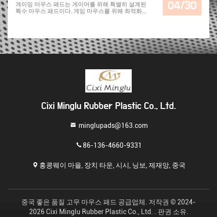
04/30
게이밍 마우스 패드는 게이머를 위해 특별히 설계된
스 패드의 상단 표면은 일반적으로
특수 마우스 패드이다. 게임 마우스를 위해 최적화된
마우스를 위해 부드럽고 일관된 추적
표면을 제공하여 향상된 정확성, 제어 및 부드러운 마
표면을 제공하기 위해 텍스처 또는
우스 움직임을 제공합니다.게임 마우스 패드는 종종
패턴. 고무 마우스 패드 사용의 장점
게임 경험을 향상시키기 위해 추가 기능과 디자인을
은 다음과 같습니다. 마우스 제어 개
제공합니다.. 게임 마우스 패드의 주요 기능과 이점은
선: 고무 표면은 훌륭한 견인력을 제
다음과 같습니다. 크기와 두께: 게임 마우스 패드는 일
공하며, 이는 정확한 커서 제어에 도
반적으로 표준 마우스 패드보다 크며 마우스 움직임
움이되며 마우스 미끄러짐을 줄입니
에 충분한 공간을 제공합니다. 다양한 게임 설정을 수
다. 편안 한 표면: 고무 마우스 패드는
용하기 위해 다양한 크기로 제공됩니다.확장 또는 과
손목 및 손의 부드럽고 완충 된 표면
대화 옵션 포함패드의 두께도 달라질 수 있으며, 두꺼
을 제공하여 긴 시간 동안 편안한 마
운 패드는 더 많은 완충과 편안함을 제공합니다. 부드
우스 사용이 가능합니다. 내구성: 고
러운 표면: 게임 마우스 패드는 일반적으로 최소한의
무 마우스 패드는 내구성 과 마모 에
마찰을 제공하는 부드러운 표면을 가지고 있습니다.
대한 저항성 으로 유명 합니다. 모양
이것은 마우스가 손쉽게 미끄러질 수 있습니다.게임
이나 표면 품질 을 잃지 않고 자주 사
Cixi Minglu Rubber Plastic Co., Ltd.
세션 중에 정확하고 정확한 커서 움직임을 보장. 향상
용 할 수 있습니다. 호환성: 고무 마우
된 추적 및 정확성: 게임 마우스 패드의 표면은 종종
스 패드는 광학과 레이저 마우스 모
게임 마우스에서 발견되는 광학 또는 레이저 센서에
두와 잘 작동하므로 다양한 유형의
minglupads@163.com
최적화됩니다. 이러한 패드는 일관성 있고 신뢰할 수
컴퓨터 설정에 적합합니다. 간편 한
있는 추적을 제공합니다.커서 지틀을 최소화하고 정
유지: 깨끗 하고 유지 하기 쉽다. 습
확도를 향상시킵니다., 이는 경쟁적인 게임에 매우 중
한 천 으로 지워 버리거나 가벼운 비
86-136-4660-9331
요합니다. 슬리프 방지 기단: 게임 마우스 패드는 슬리
누 와 물 을 사용 하여 더 고집 한 얼
프 방지 고무 기단으로 제공되며 패드가 안정적으로
룩 을 제거 할 수 있다. 고무 마우스
고정되어 있으며, 격렬한 게임 세션 중 원치 않는 움직
패드를 선택할 때 크기와 두께, 디자
홍콩웨이 마을, 장치 타운, 시시, 닝보, 제재앙, 중국
임을 방지합니다.이것은 패드가 안정적으로 유지되고
인과 같은 요소를 고려하십시오.그리
게임 플레이에 영향을 미치지 않도록 보장합니다. 내
고 다른 사람들은 손목 받침대나 내
구성 과 간편 한 유지보수: 게임 마우스 패드는 게임
장 USB 포트 같은 추가 기능을 가질
에 대한 엄격 한 조건 에 견딜 수 있도록 설계 되었습
수 있습니다..
니다. 종종 내구성 있는 재료 로 만들어져 자주 사용
을 견딜 수 있으며, 마모 를 견딜 수 있습니다.청소는
중국 좋은 품질 고무 마우스 패드 공급업체. 저작권 © 2024-
보통 쉽지만, 습한 천으로 간단하게 닦아야 합니다. 사
2026 Cixi Minglu Rubber Plastic Co., Ltd. . 판권 소유.
용자 지정 디자인 및 RGB 조명: 많은 게임 마우스 패