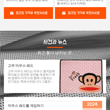
끄러지지 않는 고무 개 훈련 패드
니메이션 고무 마우스 패드 ROHS 인
증 비키니 소녀 디자인
최고의 가격을 얻으십시오
최고의 가격을 얻으십시오
사건과 뉴스
최근 활기 넘치는 곳.
고무 마우스 패드
고무 마우스 패드는 마우스 움직임에
매끄럽고 편안한 표면을 제공하기 위
해 컴퓨터 마우스와 함께 사용되는
인기있는 액세서리입니다.그들은 마
우스를 사용 할 때 정확성과 통제를
향상시키기 위해 설계되었습니다.,
특히 게임이나 그래픽 디자인 같은
작업에. 고무 마우스 패드는 일반적
으로 견고한 고무 재료로 만들어지며
미끄러지지 않는 기반을 제공하여 패
2024
마우스 패드를 게임하기
드가 책상이나 다른 평면 위에 안정
적으로 자리 잡을 수 있습니다.마우