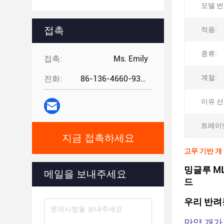
모델 번
접촉
적용:
종류:
접촉:
Ms. Emily
계절:
전화:
86-136-4660-9331
이유 선
트레이닝
지금 접촉하세요
고무 기반 개
밍글루 M
메일을 보내주세요
드
우리 반려
만약 개가