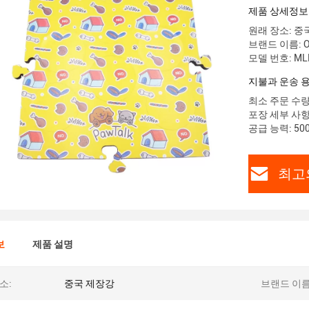
제품 상세정보
원래 장소: 중
브랜드 이름: 
모델 번호: ML
지불과 운송 
최소 주문 수량:
포장 세부 사항
공급 능력: 50
최고
보
제품 설명
소:
중국 제장강
브랜드 이름