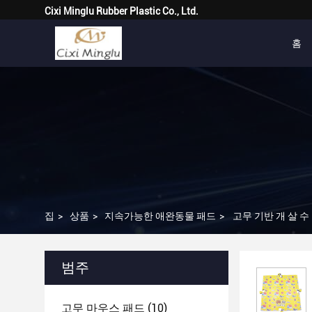
Cixi Minglu Rubber Plastic Co., Ltd.
홈
집
>
상품
>
지속가능한 애완동물 패드
>
고무 기반 개 살 수
범주
고무 마우스 패드
(10)