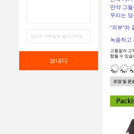
만약 그들
우리는 당
"외부"와
녹음하고 
고품질의 고무
합될 수 있습
보내다
포장 및 운