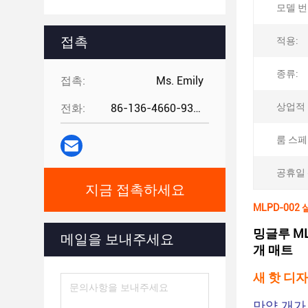
모델 번
접촉
적용:
종류:
접촉:
Ms. Emily
상업적 
전화:
86-136-4660-9331
룸 스페
공휴일 
지금 접촉하세요
MLPD-002
밍글루 ML
메일을 보내주세요
개 매트
새 핫 디
만약 개가