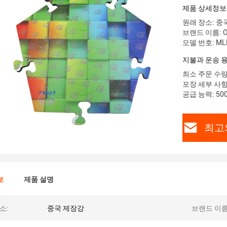
제품 상세정보
원래 장소: 중
브랜드 이름: 
모델 번호: ML
지불과 운송 
최소 주문 수량:
포장 세부 사항
공급 능력: 50
최고
보
제품 설명
소:
중국 제장강
브랜드 이름