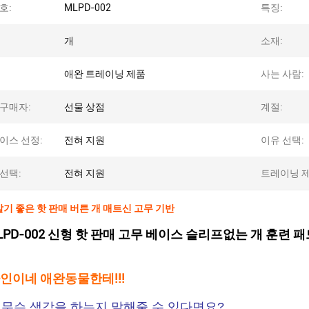
호:
MLPD-002
특징:
개
소재:
애완 트레이닝 제품
사는 사람:
구매자:
선물 상점
계절:
이스 선정:
전혀 지원
이유 선택:
선택:
전혀 지원
트레이닝 제
 살기 좋은 핫 판매 버튼 개 매트신 고무 기반
PD-002 신형 핫 판매 고무 베이스 슬리프없는 개 훈련 
자인이네 애완동물한테!!!
 무슨 생각을 하는지 말해줄 수 있다면요?