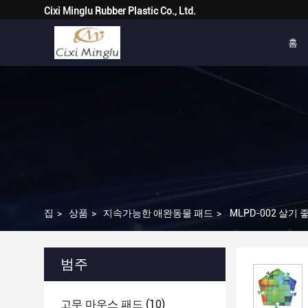
Cixi Minglu Rubber Plastic Co., Ltd.
홈
집
>
상품
>
지속가능한 애완동물 패드
>
MLPD-002 살기
범주
고무 마우스 패드
(10)